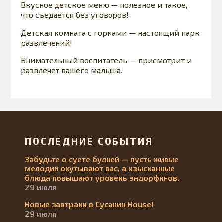
Вкусное детское меню — полезное и такое,
что съедается без уговоров!
Детская комната с горками — настоящий парк
развлечений!
Внимательный воспитатель — присмотрит и
развлечет вашего малыша.
ПОСЛЕДНИЕ СОБЫТИЯ
Забудьте о суете будней — пусть живые
мелодии окутывают вас, а изысканные
блюда повышают уровень эндорфинов.
29 июля
Новые завтраки в Сусанин House!
29 июля