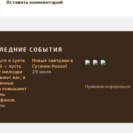
Оставить комментарий
ЛЕДНИЕ СОБЫТИЯ
ьте о суете
Новые завтраки в
й — пусть
Сусанин House!
 мелодии
29 июля
вают вас, а
анные
Правовая информация
а повышают
нь
финов.
ля